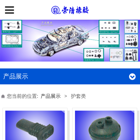
产品展示
您当前的位置:
产品展示
>
护套类